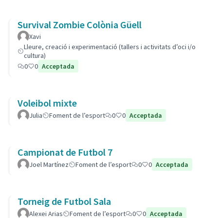
Survival Zombie Colònia Güell
Xavi
Lleure, creació i experimentació (tallers i activitats d’oci i/o
cultura)
0
0
Acceptada
Voleibol mixte
Julia
Foment de l’esport
0
0
Acceptada
Campionat de Futbol 7
Joel Martínez
Foment de l’esport
0
0
Acceptada
Torneig de Futbol Sala
Alexei Arias
Foment de l’esport
0
0
Acceptada