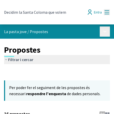
Menú
Decidim la Santa Coloma que volem
Entra
Menú p
La pasta jove
/
Propostes
Propostes
Filtrar i cercar
Per poder fer el seguiment de les propostes és
necessari
respondre l'enquesta
de dades personals.
16 propostes