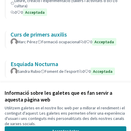
Lleure, creació i experimentació (tallers i activitats d’oci i/o
cultura)
0
0
Acceptada
Curs de primers auxilis
Marc Pérez
Formació ocupacional
0
0
Acceptada
Esquiada Nocturna
Sandra Rubio
Foment de l’esport
0
0
Acceptada
Veure totes les propostes retirades
Informació sobre les galetes que es fan servir a
aquesta pàgina web
Utilitzem galetes en el nostre lloc web per a millorar el rendiment i el
Termes i condicions d'ús
contingut d'aquest. Les galetes ens permeten oferir una experiència
Configuració de les galetes
d'usuari i uns continguts més personalitzats des dels nostres canals
Català
de xarxes socials.
Triar la llengua
Elegir el idioma