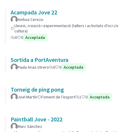
Acampada Jove 22
Ainhoa Cerezo
Lleure, creació i experimentació (tallers i activitats d’oci i/o
cultura)
0
0
Acceptada
Sortida a PortAventura
Paula Arias Utrero
0
0
Acceptada
Torneig de ping pong
Joel Martín
Foment de l’esport
1
0
Acceptada
Paintball Jove - 2022
Marc Sánchez