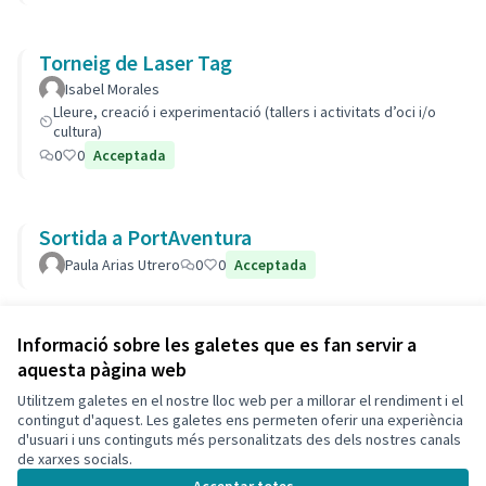
Torneig de Laser Tag
Isabel Morales
Lleure, creació i experimentació (tallers i activitats d’oci i/o
cultura)
0
0
Acceptada
Sortida a PortAventura
Paula Arias Utrero
0
0
Acceptada
Veure totes les propostes retirades
Informació sobre les galetes que es fan servir a
aquesta pàgina web
Utilitzem galetes en el nostre lloc web per a millorar el rendiment i el
Termes i condicions d'ús
contingut d'aquest. Les galetes ens permeten oferir una experiència
Configuració de les galetes
d'usuari i uns continguts més personalitzats des dels nostres canals
Català
de xarxes socials.
Triar la llengua
Elegir el idioma