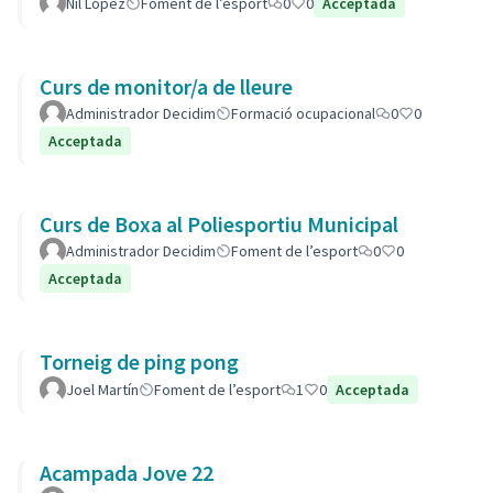
Nil Lòpez
Foment de l’esport
0
0
Acceptada
Curs de monitor/a de lleure
Administrador Decidim
Formació ocupacional
0
0
Acceptada
Curs de Boxa al Poliesportiu Municipal
Administrador Decidim
Foment de l’esport
0
0
Acceptada
Torneig de ping pong
Joel Martín
Foment de l’esport
1
0
Acceptada
Acampada Jove 22