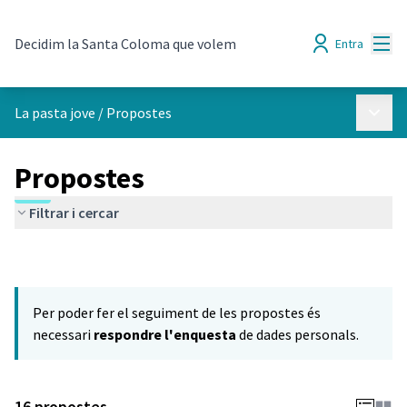
Menú
Decidim la Santa Coloma que volem
Entra
Menú p
La pasta jove
/
Propostes
Propostes
Filtrar i cercar
Per poder fer el seguiment de les propostes és
necessari
respondre l'enquesta
de dades personals.
16 propostes