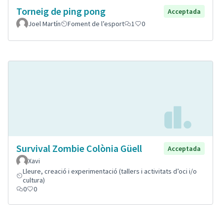
Torneig de ping pong
Acceptada
Joel Martín
Foment de l’esport
1
0
Survival Zombie Colònia Güell
Acceptada
Xavi
Lleure, creació i experimentació (tallers i activitats d’oci i/o
cultura)
0
0