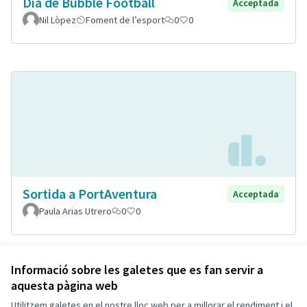
Dia de Bubble Football
Acceptada
Nil Lòpez
Foment de l’esport
0
0
Sortida a PortAventura
Acceptada
Paula Arias Utrero
0
0
Veure totes les propostes retirades
Informació sobre les galetes que es fan servir a
aquesta pàgina web
Utilitzem galetes en el nostre lloc web per a millorar el rendiment i el