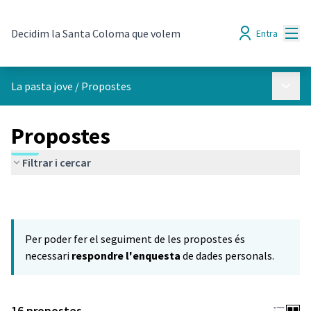
Menú
Decidim la Santa Coloma que volem
Entra
Menú p
La pasta jove
/
Propostes
Propostes
Filtrar i cercar
Per poder fer el seguiment de les propostes és
necessari
respondre l'enquesta
de dades personals.
16 propostes