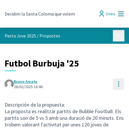
Menú
Decidim la Santa Coloma que volem
Entra
Menú p
Pasta Jove 2025
/
Propostes
Futbol Burbuja '25
Bruno Amate
Cont
26/02/2025 18:46
Descripción de la propuesta:
La proposta es realitzar partits de Bubble Football. Els
partits son de 5 vs 5 amb una duració de 20 minuts. Ens
trobem valorant l'activitat per unes 120 joves de