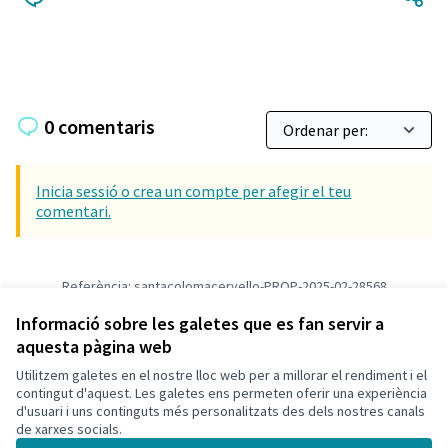
0 comentaris
Inicia sessió o crea un compte per afegir el teu
comentari.
Referència: santacolomacervello-PROP-2025-02-28568
Versió 1
(de 1)
veure altres versions
Informació sobre les galetes que es fan servir a
Verifica l'empremta digital
aquesta pàgina web
Utilitzem galetes en el nostre lloc web per a millorar el rendiment i el
Termes i condicions d'ús
contingut d'aquest. Les galetes ens permeten oferir una experiència
Configuració de les galetes
d'usuari i uns continguts més personalitzats des dels nostres canals
Català
de xarxes socials.
Triar la llengua
Elegir el idioma