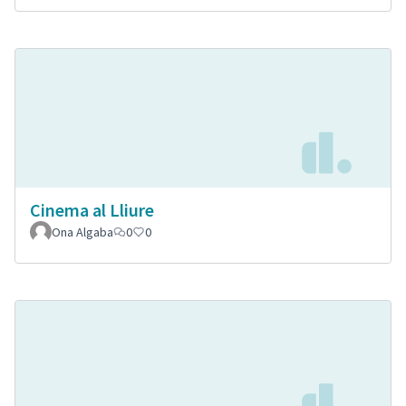
Cinema al Lliure
Ona Algaba
0
0