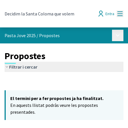
Menú
Decidim la Santa Coloma que volem
Entra
Menú p
Pasta Jove 2025
/
Propostes
Propostes
Filtrar i cercar
El termini per a fer propostes ja ha finalitzat.
En aquests llistat podràs veure les propostes
presentades.