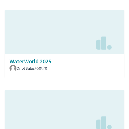
WaterWorld 2025
Oriol Salas
0
0