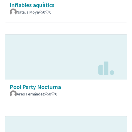
Inflables aquàtics
Natalia Moya
0
0
Pool Party Nocturna
Ares Fernández
0
0