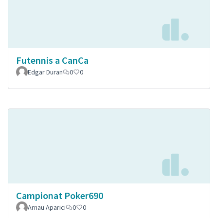
Futennis a CanCa
Edgar Duran
0
0
Campionat Poker690
Arnau Aparici
0
0