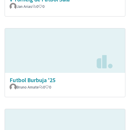
Jan Arias
0
0
Futbol Burbuja '25
Bruno Amate
0
0