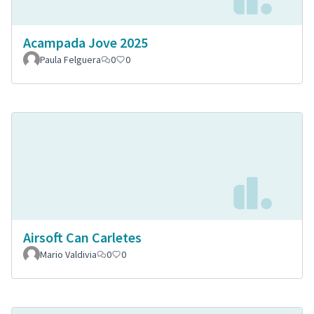
Acampada Jove 2025
Paula Felguera
0
0
Airsoft Can Carletes
Mario Valdivia
0
0