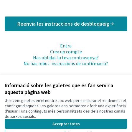
Reenvia les instruccions de desbloqueig
Entra
Crea un compte
Has oblidat la teva contrasenya?
No has rebut instruccions de confirmació?
Informació sobre les galetes que es fan servir a
aquesta pàgina web
Utilitzem galetes en el nostre lloc web per a millorar el rendiment i el
Termes i condicions d'ús
contingut d'aquest. Les galetes ens permeten oferir una experiència
Configuració de les galetes
d'usuari i uns continguts més personalitzats des dels nostres canals
Català
de xarxes socials.
Triar la llengua
Elegir el idioma
Acceptar totes