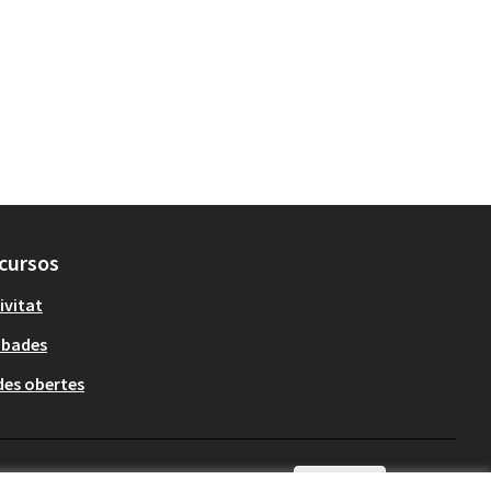
cursos
ivitat
obades
es obertes
Català
Triar la llengua
Elegir el idioma