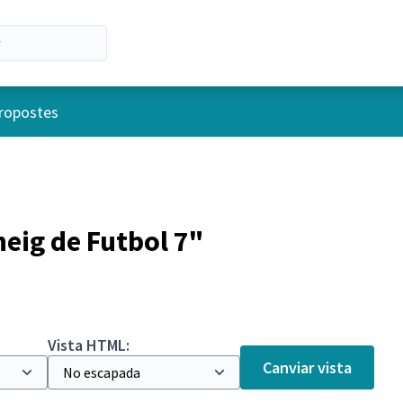
d'usuari
ropostes
eig de Futbol 7"
Vista HTML:
Canviar vista