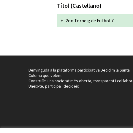
Títol (Castellano)
+
2on Torneig de Futbol 7
Benvinguda a la plataforma participativa Decidim la Santa
Coloma que volem.
Construïm una societat més oberta, transparent i col·labor
Uneix-te, participa i decideix.
Termes i condicions d'ús
Configuració de les galetes