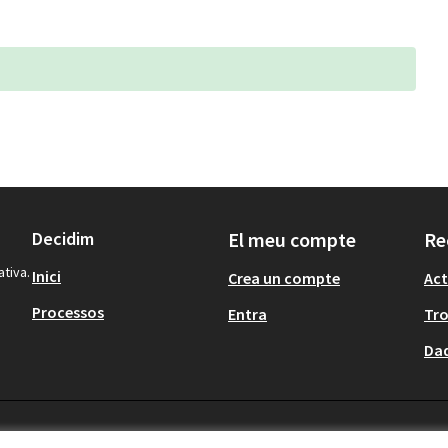
Decidim
El meu compte
Re
ativa.
Inici
Crea un compte
Act
Processos
Entra
Tr
Dad