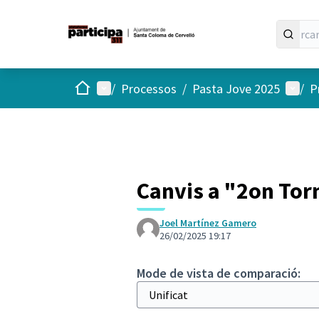
Inici
Menú principal
Menú 
/
Processos
/
Pasta Jove 2025
/
P
Canvis a "2on Torn
Joel Martínez Gamero
26/02/2025 19:17
Mode de vista de comparació: