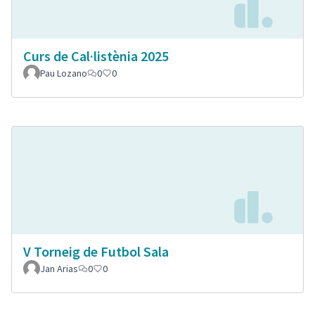
Curs de Cal·listènia 2025
Pau Lozano
0
0
V Torneig de Futbol Sala
Jan Arias
0
0