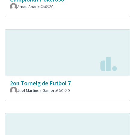
Arnau Aparici
0
0
2on Torneig de Futbol 7
Joel Martínez Gamero
0
0