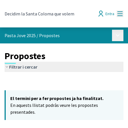
Menú
Decidim la Santa Coloma que volem
Entra
Menú p
Pasta Jove 2025
/
Propostes
Propostes
Filtrar i cercar
El termini per a fer propostes ja ha finalitzat.
En aquests llistat podràs veure les propostes
presentades.