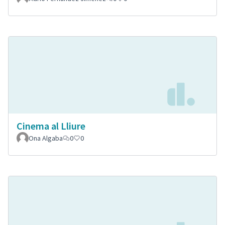
Cinema al Lliure
Ona Algaba
0
0