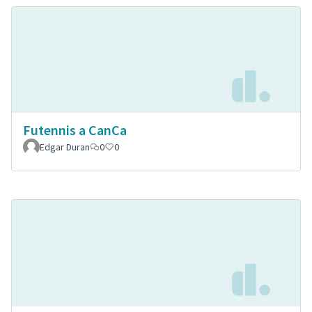
Futennis a CanCa
Edgar Duran
0
0