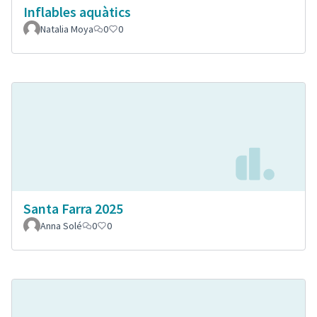
Inflables aquàtics
Natalia Moya
0
0
Santa Farra 2025
Anna Solé
0
0