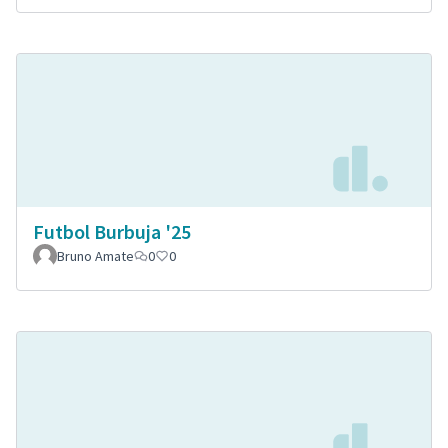
Futbol Burbuja '25
Bruno Amate
0
0